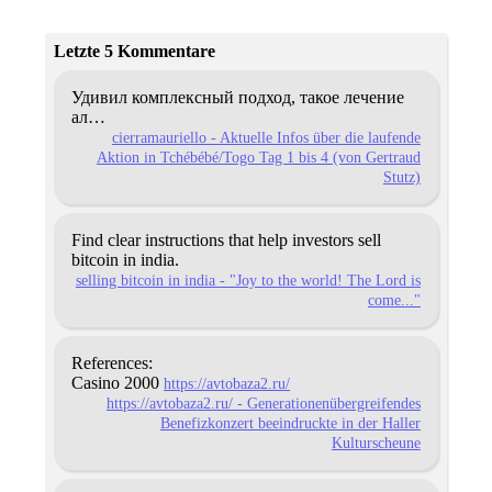
Letzte 5 Kommentare
Удивил комплексный подход, такое лечение
ал…
cierramauriello - Aktuelle Infos über die laufende
Aktion in Tchébébé/Togo Tag 1 bis 4 (von Gertraud
Stutz)
Find clear instructions that help investors sell
bitcoin in india.
selling bitcoin in india - "Joy to the world! The Lord is
come..."
References:
Casino 2000
https://avtobaza2.ru/
https://avtobaza2.ru/ - Generationenübergreifendes
Benefizkonzert beeindruckte in der Haller
Kulturscheune