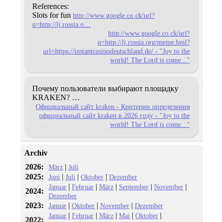
References:
Slots for fun
http://www.google.co.ck/url?
q=http://lj.rossia.o…
http://www.google.co.ck/url?
q=http://lj.rossia.org/meme.bml?
url=https://instantcasinodeutschland.de/ - "Joy to the
world! The Lord is come..."
Почему пользователи выбирают площадку
KRAKEN?
…
Официальный сайт kraken - Критерии определения
официальный сайт kraken в 2026 году - "Joy to the
world! The Lord is come..."
Archiv
2026:
|
März
Juli
2025:
|
|
|
Juni
Juli
Oktober
Dezember
|
|
|
|
|
Januar
Februar
März
September
November
2024:
Dezember
2023:
|
|
|
Januar
Oktober
November
Dezember
|
|
|
|
|
Januar
Februar
März
Mai
Oktober
2022: