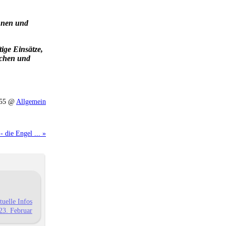
Ihnen und
ige Einsätze,
achen und
:55 @
Allgemein
 die Engel ... »
uelle Infos
23. Februar