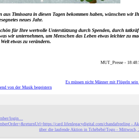
rban aus Timisoara in diesen Tagen bekommen haben, wünschen wir 
esegnetes neues Jahr.
schön für Ihre wertvolle Unterstützung durch Spenden, durch tatkräft
m, was wir unternehmen, um Menschen das Leben etwas leichter zu m
e Welt etwas zu verändern.
MUT_Presse - 18:48
Es müssen nicht Männer mit Flügeln sein -
d von der Musik begeistern
ember/login…
erOrder=&returnUrl=https://card.lifenlegacydigital.com/chandafreeling - Akt
über die laufende Aktion in Tchébébé/Togo - Mittwoch, 