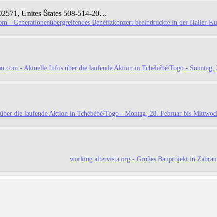
571, Unites Ⴝtates
508-514-20…
om - Generationenübergreifendes Benefizkonzert beeindruckte in der Haller Ku
u.com - Aktuelle Infos über die laufende Aktion in Tchébébé/Togo - Sonntag, 
 über die laufende Aktion in Tchébébé/Togo - Montag, 28. Februar bis Mittwoc
working.altervista.org - Großes Bauprojekt in Zabra