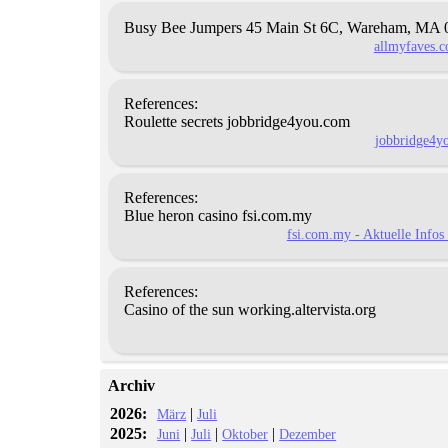
Busy Bee Jumpers
45 Main St 6C, Wareham,
MA 02
allmyfaves.c
References:
Roulette secrets jobbridge4you.com
jobbridge4yo
References:
Blue heron casino fsi.com.my
fsi.com.my - Aktuelle Infos
References:
Casino of the sun working.altervista.org
Archiv
2026:
|
März
Juli
2025:
|
|
|
Juni
Juli
Oktober
Dezember