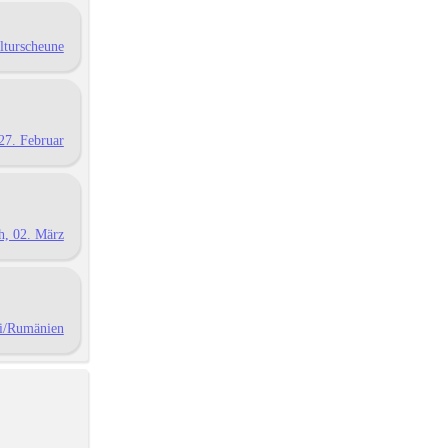
lturscheune
27. Februar
h, 02. März
ni/Rumänien