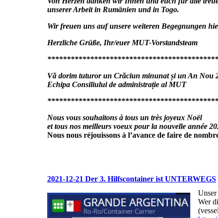
Von Herzen danken wir Ihnen und euch f
ür alle tre
unserer Arbeit in Rumänien und in Togo.
Wir freuen uns auf unsere weiteren Begegnungen hie
Herzliche Grüße, Ihr/euer MUT-Vorstandsteam
********************************************
Vă dorim tuturor un Crăciun minunat și un An Nou 202
Echipa Consiliului de administrație al MUT
*******************************************
Nous vous souhaitons à tous un très joyeux Noël
et tous nos meilleurs voeux pour la nouvelle année 20
Nous nous réjouissons à l’avance de faire de nombre
2021-12-21 Der 3. Hilfscontainer ist UNTERWEGS
Unser 
Wer di
(vesse