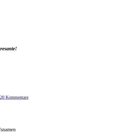
eresante!
20 Kommentare
ffsnamen