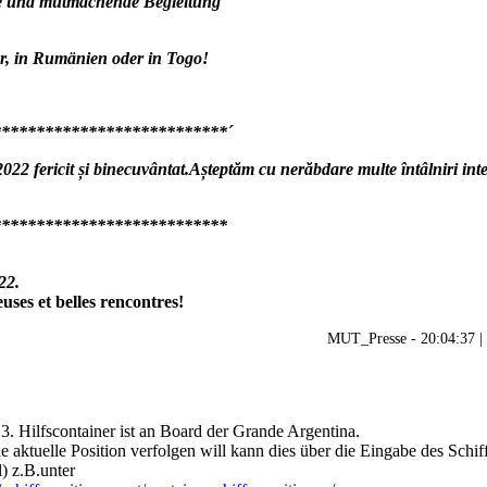
ue und mutmachende Begleitung
r, in Rumänien oder in Togo!
**************************´
2 fericit și binecuvântat.
Așteptăm cu nerăbdare multe întâlniri int
***************************
22.
uses et belles rencontres!
MUT_Presse - 20:04:37 |
3. Hilfscontainer ist an Board der Grande Argentina.
e aktuelle Position verfolgen will kann dies über die Eingabe des Schi
l) z.B.unter