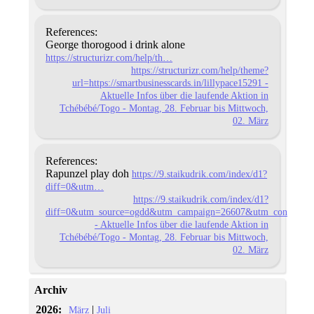
References:
George thorogood i drink alone
https://structurizr.com/help/th…
https://structurizr.com/help/theme?
url=https://smartbusinesscards.in/lillypace15291 -
Aktuelle Infos über die laufende Aktion in
Tchébébé/Togo - Montag, 28. Februar bis Mittwoch,
02. März
References:
Rapunzel play doh
https://9.staikudrik.com/index/d1?
diff=0&utm…
https://9.staikudrik.com/index/d1?
diff=0&utm_source=ogdd&utm_campaign=26607&utm_content=&utm
- Aktuelle Infos über die laufende Aktion in
Tchébébé/Togo - Montag, 28. Februar bis Mittwoch,
02. März
Archiv
2026:
|
März
Juli