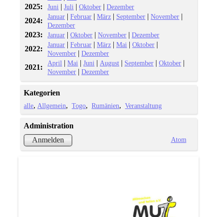
2025:
|
|
|
Juni
Juli
Oktober
Dezember
|
|
|
|
|
Januar
Februar
März
September
November
2024:
Dezember
2023:
|
|
|
Januar
Oktober
November
Dezember
|
|
|
|
|
Januar
Februar
März
Mai
Oktober
2022:
|
November
Dezember
|
|
|
|
|
|
April
Mai
Juni
August
September
Oktober
2021:
|
November
Dezember
Kategorien
alle
Allgemein
Togo
Rumänien
Veranstaltung
Administration
Atom
Anmelden